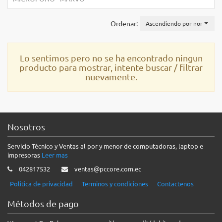
Ordenar:
Ascendiendo por nombre
Lo sentimos pero no se ha encontrado ningun
producto para mostrar, intente buscar / filtrar
nuevamente.
Nosotros
Servicio Técnico y Ventas al por y menor de computadoras, laptop e
impresoras
Leer mas
042817532
ventas@pccore.com.ec
Politica de privacidad
Terminos y condiciones
Contactenos
Métodos de pago