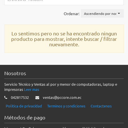
Ordenar:
Ascendiendo por nombre
Lo sentimos pero no se ha encontrado ningun
producto para mostrar, intente buscar / filtrar
nuevamente.
Nosotros
Servicio Técnico y Ventas al por y menor de computadoras, laptop e
impresoras
Leer mas
042817532
ventas@pccore.com.ec
Politica de privacidad
Terminos y condiciones
Contactenos
Métodos de pago