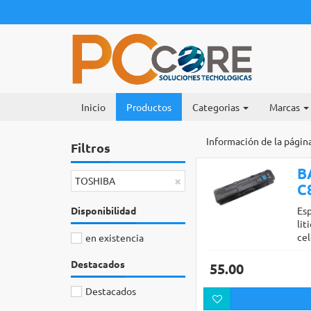
Inicio
Productos
Categorias
Marcas
Información de la págin
Filtros
B
×
TOSHIBA
C
Disponibilidad
Esp
lit
ce
en existencia
Destacados
55.00
Destacados