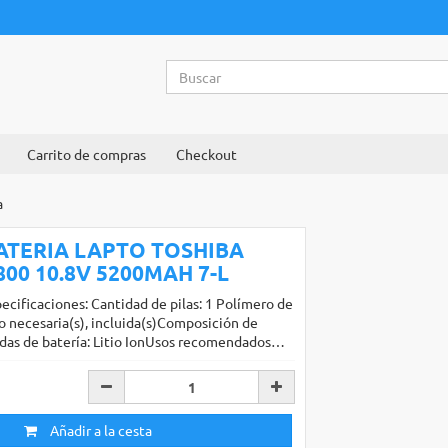
Carrito de compras
Checkout
a
ATERIA LAPTO TOSHIBA
800 10.8V 5200MAH 7-L
ecificaciones: Cantidad de pilas: 1 Polímero de
io necesaria(s), incluida(s)Composición de
ldas de batería: Litio IonUsos recomendados…
Añadir a la cesta