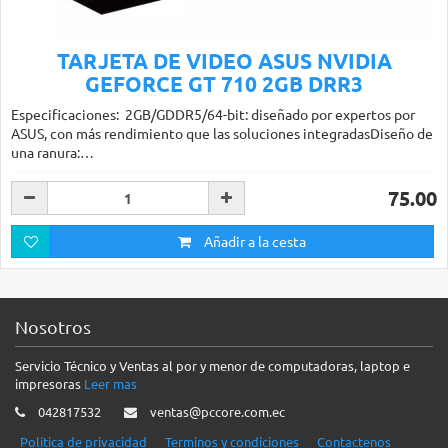
TARJETA DE VIDEO ASUS NVIDIA
GEFORCE GT 710 2GB DRR3
Especificaciones: 2GB/GDDR5/64-bit: diseñado por expertos por
ASUS, con más rendimiento que las soluciones integradasDiseño de
una ranura:…
75.00
Añadir a la cesta
Nosotros
Servicio Técnico y Ventas al por y menor de computadoras, laptop e
impresoras
Leer mas
042817532
ventas@pccore.com.ec
Politica de privacidad
Terminos y condiciones
Contactenos