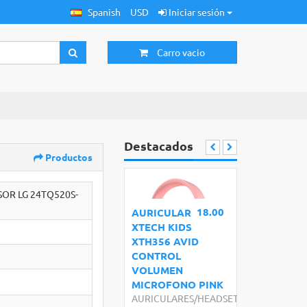
Spanish
USD
Iniciar sesión
Carro vacio
Destacados
Productos
OR LG 24TQ520S-
18.00
AURICULAR
XTECH KIDS
XTH356 AVID
CONTROL
VOLUMEN
MICROFONO PINK
AURICULARES/HEADSET