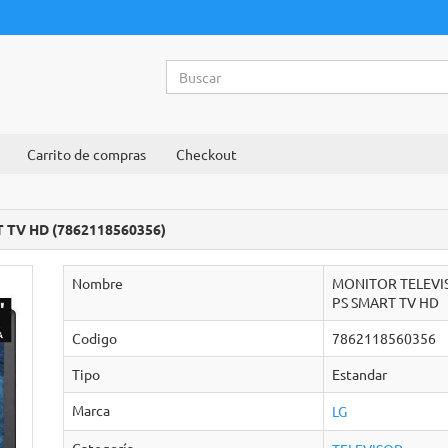
Carrito de compras
Checkout
TV HD (7862118560356)
Nombre
MONITOR TELEVIS
PS SMART TV HD
Codigo
7862118560356
Tipo
Estandar
Marca
LG
Categoría