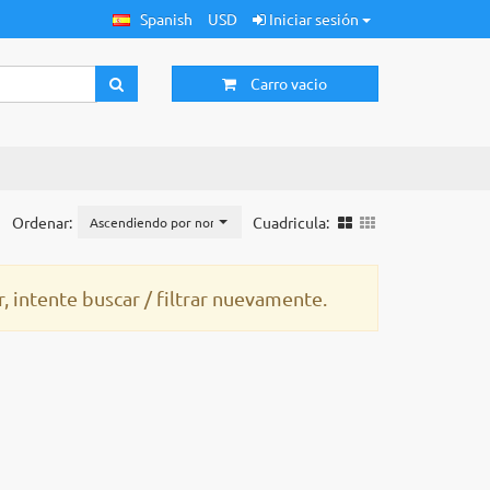
Spanish
USD
Iniciar sesión
Carro vacio
Ordenar:
Cuadricula:
Ascendiendo por nombre
 intente buscar / filtrar nuevamente.