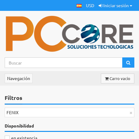
USD
Iniciar sesión
Navegación
Carro vacio
Filtros
×
FENIX
Disponibilidad
en existencia