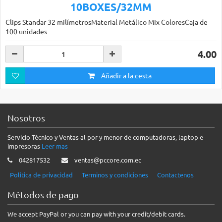
10BOXES/32MM
Clips Standar 32 milímetrosMaterial Metálico MIx ColoresCaja de
100 unidades
4.00
Añadir a la cesta
Nosotros
Servicio Técnico y Ventas al por y menor de computadoras, laptop e
impresoras
Leer mas
042817532
ventas@pccore.com.ec
Politica de privacidad
Terminos y condiciones
Contactenos
Métodos de pago
We accept PayPal or you can pay with your credit/debit cards.